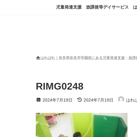
コ
ナ
児童発達支援 放課後等デイサービス 
ン
ビ
テ
ゲ
ン
ー
ツ
シ
へ
ョ
ス
ン
キ
に
ッ
移
はればれ｜奈良県奈良市学園前にある児童発達支援・放課
プ
動
RIMG0248
最
2024年7月19日
2024年7月19日
はれ
終
更
新
日
時
: