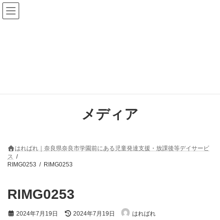
コ
ナ
ン
ビ
テ
ゲ
ン
ー
ツ
シ
へ
ョ
ス
ン
キ
に
ッ
移
プ
動
メディア
はればれ｜奈良県奈良市学園前にある児童発達支援・放課後等デイサービ
ス
RIMG0253
RIMG0253
RIMG0253
最
2024年7月19日
2024年7月19日
はればれ
終