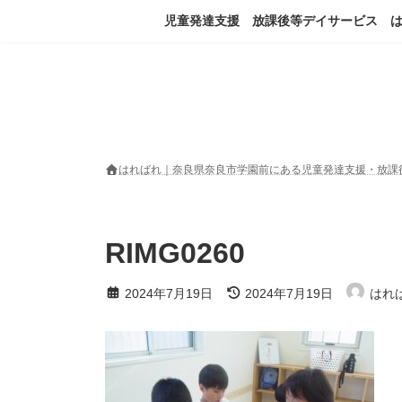
コ
ナ
児童発達支援 放課後等デイサービス 
ン
ビ
テ
ゲ
ン
ー
ツ
シ
へ
ョ
ス
ン
キ
に
ッ
移
はればれ｜奈良県奈良市学園前にある児童発達支援・放課
プ
動
RIMG0260
最
2024年7月19日
2024年7月19日
はれ
終
更
新
日
時
: