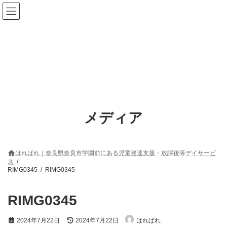
コ
ナ
ン
ビ
テ
ゲ
ン
ー
ツ
シ
へ
ョ
ス
ン
キ
に
ッ
移
プ
動
メディア
はればれ｜奈良県奈良市学園前にある児童発達支援・放課後等デイサービ
ス
RIMG0345
RIMG0345
RIMG0345
最
2024年7月22日
2024年7月22日
はればれ
終