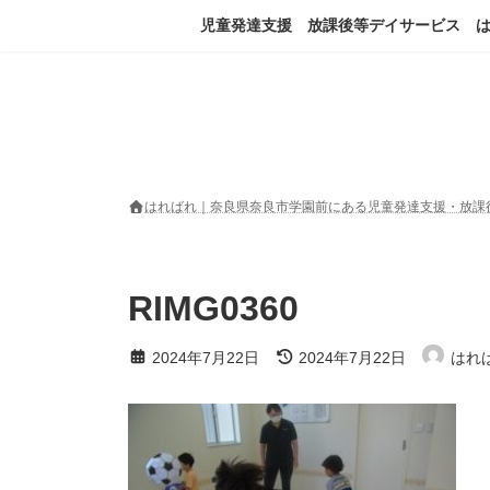
コ
ナ
児童発達支援 放課後等デイサービス 
ン
ビ
テ
ゲ
ン
ー
ツ
シ
へ
ョ
ス
ン
キ
に
ッ
移
はればれ｜奈良県奈良市学園前にある児童発達支援・放課
プ
動
RIMG0360
最
2024年7月22日
2024年7月22日
はれ
終
更
新
日
時
: