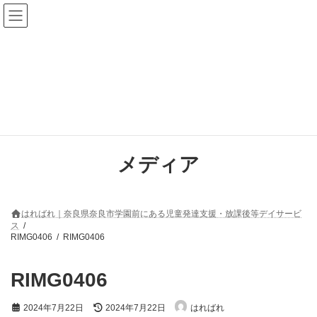
コ
ナ
ン
ビ
テ
ゲ
ン
ー
ツ
シ
へ
ョ
ス
ン
キ
に
ッ
移
プ
動
メディア
はればれ｜奈良県奈良市学園前にある児童発達支援・放課後等デイサービ
ス
RIMG0406
RIMG0406
RIMG0406
最
2024年7月22日
2024年7月22日
はればれ
終