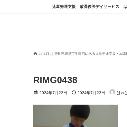
コ
ナ
児童発達支援 放課後等デイサービス 
ン
ビ
テ
ゲ
ン
ー
ツ
シ
へ
ョ
ス
ン
キ
に
ッ
移
はればれ｜奈良県奈良市学園前にある児童発達支援・放課
プ
動
RIMG0438
最
2024年7月22日
2024年7月22日
はれ
終
更
新
日
時
: