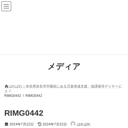
コ
ナ
ン
ビ
テ
ゲ
ン
ー
ツ
シ
へ
ョ
ス
ン
キ
に
ッ
移
プ
動
メディア
はればれ｜奈良県奈良市学園前にある児童発達支援・放課後等デイサービ
ス
RIMG0442
RIMG0442
RIMG0442
最
2024年7月22日
2024年7月22日
はればれ
終