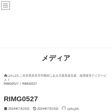
コ
ナ
ン
ビ
テ
ゲ
ン
ー
ツ
シ
へ
ョ
ス
ン
キ
に
ッ
移
プ
動
メディア
はればれ｜奈良県奈良市学園前にある児童発達支援・放課後等デイサービ
ス
RIMG0527
RIMG0527
RIMG0527
最
2024年7月23日
2024年7月23日
はればれ
終