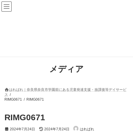
コ
ナ
ン
ビ
テ
ゲ
ン
ー
ツ
シ
へ
ョ
ス
ン
キ
に
ッ
移
プ
動
メディア
はればれ｜奈良県奈良市学園前にある児童発達支援・放課後等デイサービ
ス
RIMG0671
RIMG0671
RIMG0671
最
2024年7月24日
2024年7月24日
はればれ
終