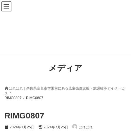
コ
ナ
ン
ビ
テ
ゲ
ン
ー
ツ
シ
へ
ョ
ス
ン
キ
に
ッ
移
プ
動
メディア
はればれ｜奈良県奈良市学園前にある児童発達支援・放課後等デイサービ
ス
RIMG0807
RIMG0807
RIMG0807
最
2024年7月25日
2024年7月25日
はればれ
終