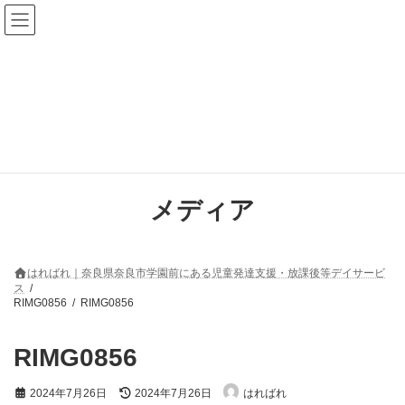
コ
ナ
ン
ビ
テ
ゲ
ン
ー
ツ
シ
へ
ョ
ス
ン
キ
に
ッ
移
プ
動
メディア
はればれ｜奈良県奈良市学園前にある児童発達支援・放課後等デイサービ
ス
RIMG0856
RIMG0856
RIMG0856
最
2024年7月26日
2024年7月26日
はればれ
終