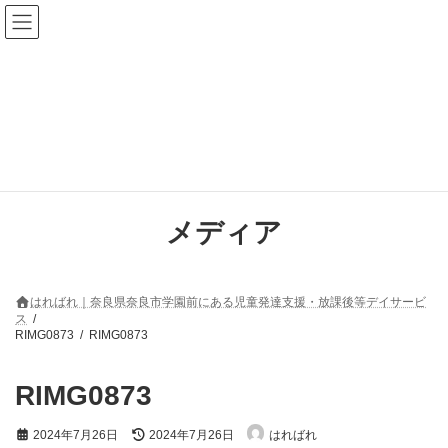
コ
ナ
ン
ビ
テ
ゲ
ン
ー
ツ
シ
へ
ョ
ス
ン
キ
に
ッ
移
プ
動
メディア
はればれ｜奈良県奈良市学園前にある児童発達支援・放課後等デイサービ
ス
RIMG0873
RIMG0873
RIMG0873
最
2024年7月26日
2024年7月26日
はればれ
終