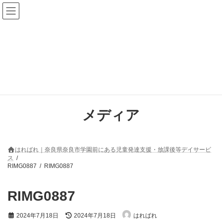
コ
ナ
ン
ビ
テ
ゲ
ン
ー
ツ
シ
へ
ョ
ス
ン
キ
に
ッ
移
プ
動
メディア
はればれ｜奈良県奈良市学園前にある児童発達支援・放課後等デイサービ
ス
RIMG0887
RIMG0887
RIMG0887
最
2024年7月18日
2024年7月18日
はればれ
終