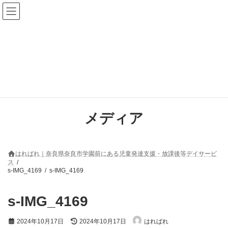
コ
ナ
ン
ビ
テ
ゲ
ン
ー
ツ
シ
へ
ョ
ス
ン
キ
に
ッ
移
プ
動
メディア
はればれ｜奈良県奈良市学園前にある児童発達支援・放課後等デイサービ
ス
s-IMG_4169
s-IMG_4169
s-IMG_4169
最
2024年10月17日
2024年10月17日
はればれ
終