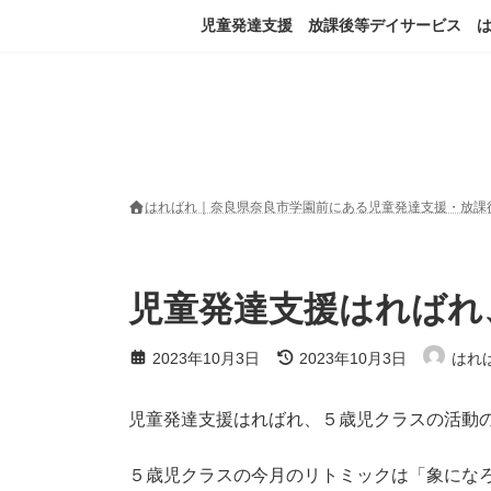
コ
ナ
児童発達支援 放課後等デイサービス 
ン
ビ
テ
ゲ
ン
ー
ツ
シ
へ
ョ
ス
ン
キ
に
ッ
移
はればれ｜奈良県奈良市学園前にある児童発達支援・放課
プ
動
児童発達支援はればれ
最
2023年10月3日
2023年10月3日
はれ
終
更
新
児童発達支援はればれ、５歳児クラスの活動
日
時
:
５歳児クラスの今月のリトミックは「象にな