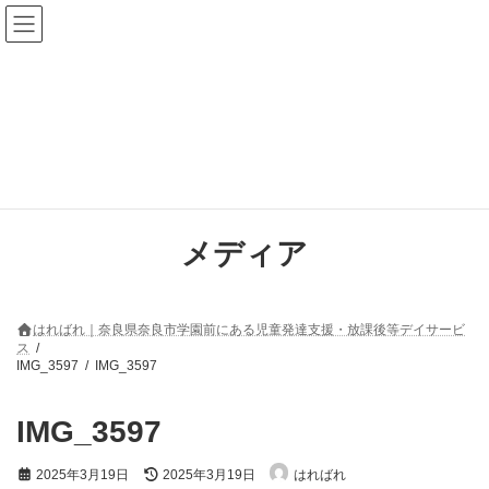
コ
ナ
ン
ビ
テ
ゲ
ン
ー
ツ
シ
へ
ョ
ス
ン
キ
に
ッ
移
プ
動
メディア
はればれ｜奈良県奈良市学園前にある児童発達支援・放課後等デイサービ
ス
IMG_3597
IMG_3597
IMG_3597
最
2025年3月19日
2025年3月19日
はればれ
終