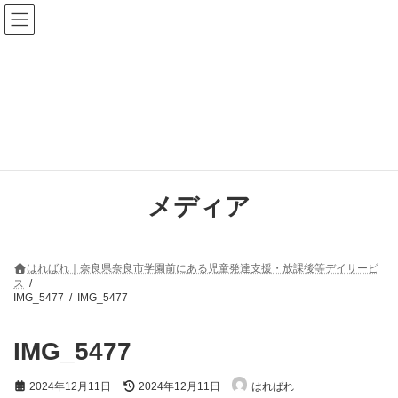
コ
ナ
ン
ビ
テ
ゲ
ン
ー
ツ
シ
へ
ョ
ス
ン
キ
に
ッ
移
プ
動
メディア
はればれ｜奈良県奈良市学園前にある児童発達支援・放課後等デイサービ
ス
IMG_5477
IMG_5477
IMG_5477
最
2024年12月11日
2024年12月11日
はればれ
終