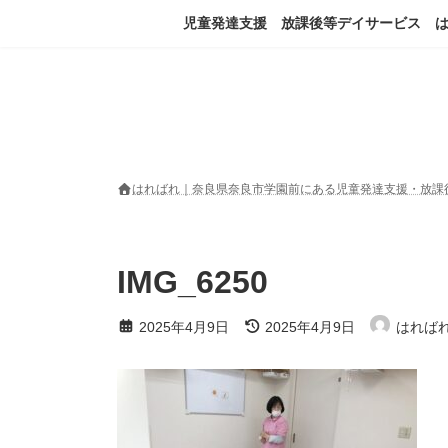
コ
ナ
児童発達支援 放課後等デイサービス 
ン
ビ
テ
ゲ
ン
ー
ツ
シ
へ
ョ
ス
ン
キ
に
ッ
移
はればれ｜奈良県奈良市学園前にある児童発達支援・放課
プ
動
IMG_6250
最
2025年4月9日
2025年4月9日
はれば
終
更
新
日
時
: