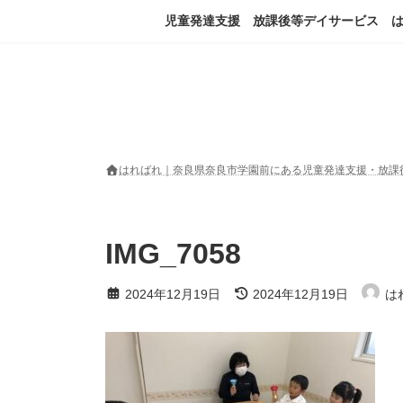
コ
ナ
児童発達支援 放課後等デイサービス 
ン
ビ
テ
ゲ
ン
ー
ツ
シ
へ
ョ
ス
ン
キ
に
ッ
移
はればれ｜奈良県奈良市学園前にある児童発達支援・放課
プ
動
IMG_7058
最
2024年12月19日
2024年12月19日
は
終
更
新
日
時
: